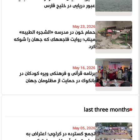
عبور دریایی در خلیج فارس
May 23, 2026
حمام خون در مدرسه «الشجره الطیبه»
میناب؛ روایت فاجعهای که جهان را شوکه
کرد
May 16, 2026
برنامه قرآنی و فرهنگی ویژه کودکان در
بانکوک در حمایت از مظلومان جهان
last three months
May 05, 2026
تجمع گسترده در کراچی؛ اعتراض به