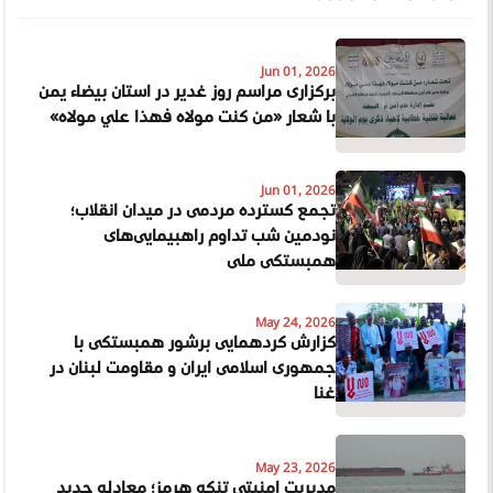
Jun 01, 2026
برگزارى مراسم روز غدیر در استان بیضاء یمن
با شعار «من كنت مولاه فهذا علي مولاه»
Jun 01, 2026
تجمع گسترده مردمی در میدان انقلاب؛
نودمین شب تداوم راهپیمایی‌های
همبستگی ملی
May 24, 2026
گزارش گردهمایی پرشور همبستگی با
جمهوری اسلامی ایران و مقاومت لبنان در
غنا
May 23, 2026
مدیریت امنیتی تنگه هرمز؛ معادله جدید