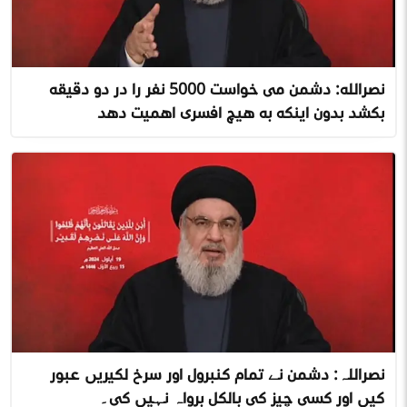
نصرالله: دشمن می خواست 5000 نفر را در دو دقیقه
بکشد بدون اینکه به هیچ افسری اهمیت دهد
نصراللہ: دشمن نے تمام کنٹرول اور سرخ لکیریں عبور
کیں اور کسی چیز کی بالکل پرواہ نہیں کی۔